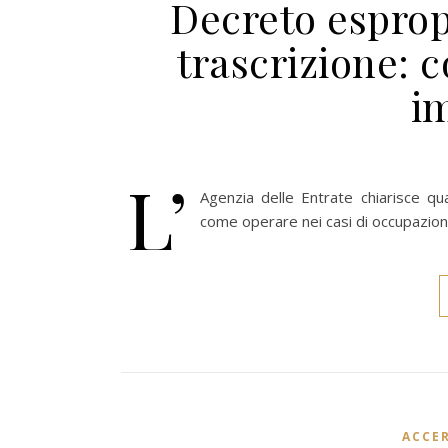
Decreto esprop
trascrizione: c
i
L’
Agenzia delle Entrate chiarisce q
come operare nei casi di occupazio
ACCE