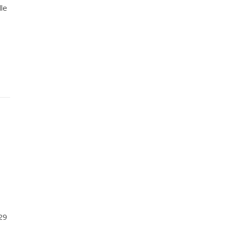
le
o
29