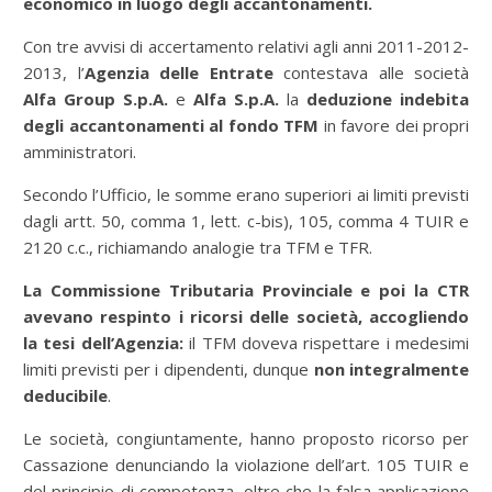
economico in luogo degli accantonamenti.
Con tre avvisi di accertamento relativi agli anni 2011-2012-
2013, l’
Agenzia delle Entrate
contestava alle società
Alfa Group S.p.A.
e
Alfa S.p.A.
la
deduzione indebita
degli accantonamenti al fondo TFM
in favore dei propri
amministratori.
Secondo l’Ufficio, le somme erano superiori ai limiti previsti
dagli artt. 50, comma 1, lett. c-bis), 105, comma 4 TUIR e
2120 c.c., richiamando analogie tra TFM e TFR.
La Commissione Tributaria Provinciale e poi la CTR
avevano respinto i ricorsi delle società, accogliendo
la tesi dell’Agenzia:
il TFM doveva rispettare i medesimi
limiti previsti per i dipendenti, dunque
non integralmente
deducibile
.
Le società, congiuntamente, hanno proposto ricorso per
Cassazione denunciando la violazione dell’art. 105 TUIR e
del principio di competenza, oltre che la falsa applicazione