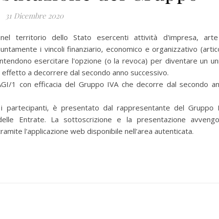
31 Dicembre 2020
nel territorio dello Stato esercenti attività d'impresa, art
iuntamente i vincoli finanziario, economico e organizzativo (artic
ntendono esercitare l'opzione (o la revoca) per diventare un un
effetto a decorrere dal secondo anno successivo.
I/1 con efficacia del Gruppo IVA che decorre dal secondo a
i i partecipanti, è presentato dal rappresentante del Gruppo 
ia delle Entrate. La sottoscrizione e la presentazione avveng
ramite l'applicazione web disponibile nell'area autenticata.