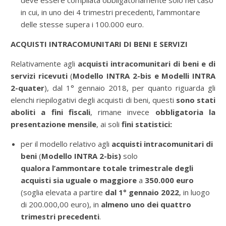
deve essere compilata obbligatoriamente solo nel caso
in cui, in uno dei 4 trimestri precedenti, l’ammontare
delle stesse supera i 100.000 euro.
ACQUISTI INTRACOMUNITARI DI BENI E SERVIZI
Relativamente agli
acquisti intracomunitari
di
beni e di
servizi ricevuti
(
Modello INTRA 2-bis e Modelli INTRA
2-quater
), dal 1° gennaio 2018, per quanto riguarda gli
elenchi riepilogativi degli acquisti di beni, questi
sono stati
aboliti a fini fiscali
, rimane invece
obbligatoria la
presentazione mensile
, ai soli
fini statistici:
per il modello relativo agli
acquisti intracomunitari di
beni
(
Modello INTRA 2-bis)
solo
qualora
l’ammontare totale trimestrale degli
acquisti sia uguale o maggiore
a
350.000 euro
(soglia elevata a partire
dal 1° gennaio 2022
, in luogo
di 200.000,00 euro), in
almeno uno dei quattro
trimestri precedenti
.