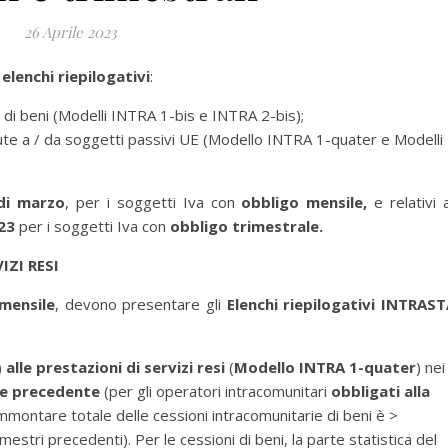
26 Aprile 2023
i
elenchi riepilogativi
:
i di beni (Modelli INTRA 1-bis e INTRA 2-bis);
evute a / da soggetti passivi UE (Modello INTRA 1-quater e Modelli
di marzo
, per i soggetti Iva con
obbligo mensile,
e relativi a
023
per i soggetti Iva con
obbligo trimestrale.
IZI RESI
mensile
, devono
presentare gli
Elenchi riepilogativi INTRAS
)
alle prestazioni di servizi
resi
(
Modello INTRA 1-quater
) nei
se precedente
(per gli operatori intracomunitari
obbligati alla
mmontare totale delle cessioni intracomunitarie di beni è >
stri precedenti). Per le cessioni di beni, la parte statistica del