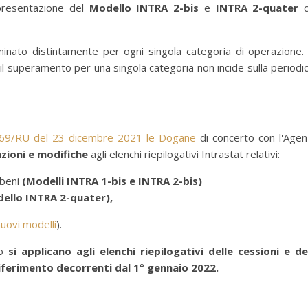
resentazione del
Modello INTRA 2-bis
e
INTRA 2-quater
c
minato distintamente per ogni singola categoria di operazione.
il superamento per una singola categoria non incide sulla periodic
69/RU del 23 dicembre 2021 le Dogane
di concerto con l'Agen
azioni e modifiche
agli elenchi riepilogativi Intrastat relativi:
i beni
(Modelli INTRA 1-bis e INTRA 2-bis)
ello INTRA 2-quater),
nuovi modelli
).
to
si applicano agli elenchi riepilogativi delle cessioni e de
riferimento decorrenti dal 1° gennaio 2022.