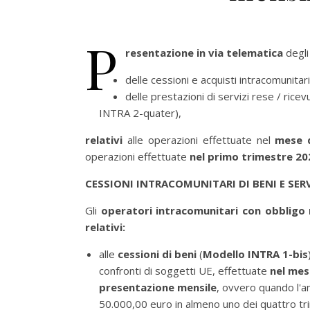
P
resentazione in via telematica
degl
delle cessioni e acquisti intracomunitar
delle prestazioni di servizi rese / ric
INTRA 2-quater),
relativi
alle operazioni effettuate nel
mese 
operazioni effettuate
nel primo trimestre 2
CESSIONI INTRACOMUNITARI DI BENI E SERV
Gli
operatori intracomunitari con obbligo 
relativi:
alle
cessioni di beni
(
Modello INTRA 1-bis
confronti di soggetti UE, effettuate
nel me
presentazione mensile
, ovvero quando l'a
50.000,00 euro in almeno uno dei quattro trime