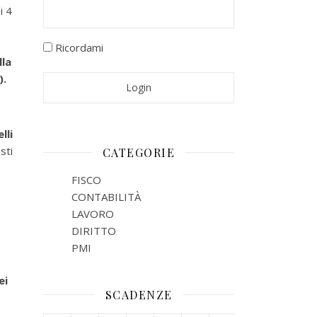
i 4
Ricordami
lla
).
lli
sti
CATEGORIE
FISCO
CONTABILITÀ
LAVORO
DIRITTO
PMI
ei
SCADENZE