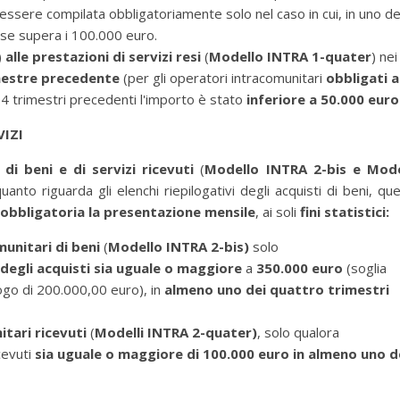
essere compilata obbligatoriamente solo nel caso in cui, in uno de
sse supera i 100.000 euro.
)
alle prestazioni di servizi
resi
(
Modello INTRA 1-quater
) nei
mestre precedente
(per gli operatori intracomunitari
obbligati a
 4 trimestri precedenti l'importo è stato
inferiore a 50.000 euro
VIZI
di
beni e di servizi ricevuti
(
Modello INTRA 2-bis e Mode
anto riguarda gli elenchi riepilogativi degli acquisti di beni, que
obbligatoria la presentazione mensile
, ai soli
fini statistici:
munitari di beni
(
Modello INTRA 2-bis)
solo
degli acquisti sia uguale o maggiore
a
350.000 euro
(soglia
uogo di 200.000,00 euro), in
almeno uno dei quattro trimestri
itari ricevuti
(
Modelli INTRA 2-quater)
, solo qualora
cevuti
sia uguale o maggiore di 100.000 euro in
almeno uno d