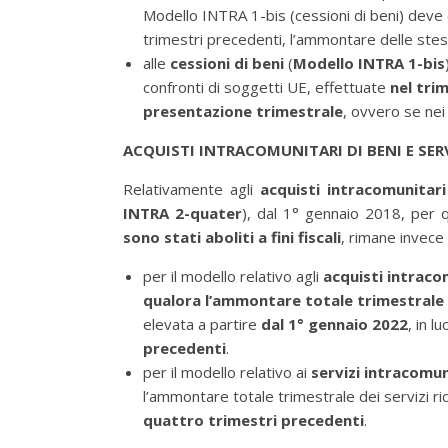
Modello INTRA 1-bis (cessioni di beni) deve 
trimestri precedenti, l’ammontare delle ste
alle
cessioni di beni
(
Modello INTRA 1-bis
confronti di soggetti UE, effettuate
nel tri
presentazione trimestrale
, ovvero se nei
ACQUISTI INTRACOMUNITARI DI BENI E SER
Relativamente agli
acquisti intracomunitari
INTRA 2-quater
), dal 1° gennaio 2018, per qu
sono stati aboliti a fini fiscali
, rimane invece
per il modello relativo agli
acquisti intraco
qualora l’ammontare totale trimestrale 
elevata a partire
dal 1° gennaio 2022
, in l
precedenti
.
per il modello relativo ai
servizi intracomun
l’ammontare totale trimestrale dei servizi ri
quattro trimestri precedenti
.