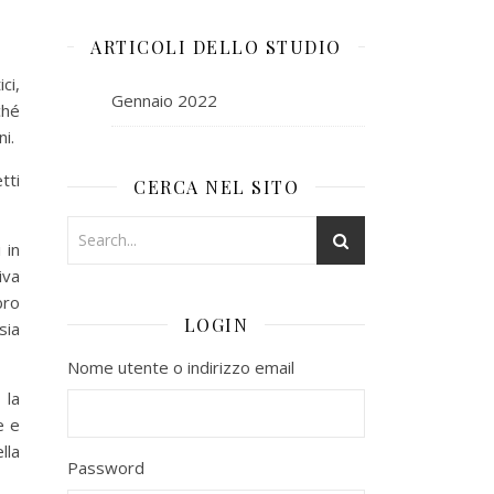
ARTICOLI DELLO STUDIO
ci,
Gennaio 2022
ché
ni.
tti
CERCA NEL SITO
 in
iva
bro
LOGIN
sia
Nome utente o indirizzo email
 la
e e
lla
Password