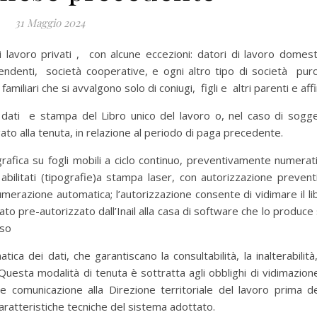
31 Maggio 2024
lavoro privati , con alcune eccezioni: datori di lavoro domesti
pendenti, società cooperative, e ogni altro tipo di società pur
iliari che si avvalgono solo di coniugi, figli e altri parenti e affi
ati e stampa del Libro unico del lavoro o, nel caso di sogge
ato alla tenuta, in relazione al periodo di paga precedente.
ca su fogli mobili a ciclo continuo, preventivamente numerati
 abilitati (tipografie)a stampa laser, con autorizzazione prevent
numerazione automatica; l’autorizzazione consente di vidimare il li
ato pre-autorizzato dall’Inail alla casa di software che lo produce 
sso
a dei dati, che garantiscano la consultabilità, la inalterabilità,
. Questa modalità di tenuta è sottratta agli obblighi di vidimazion
e comunicazione alla Direzione territoriale del lavoro prima de
caratteristiche tecniche del sistema adottato.