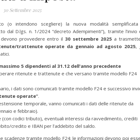
30 Settembre 2025
o (o intendono scegliere) la nuova modalità semplificata
o dal D.lgs. n. 1/2024 “decreto Adempimenti”), tramite l’invio 
 devono provvedere entro il
30 settembre 2025
a trasmett
itenute/trattenute operate da gennaio ad agosto 2025
, 
tici.
massimo 5 dipendenti al 31.12 dell'anno precedente
 operare ritenute e trattenute e che versano tramite modello F24
inario, i dati sono comunicati tramite modello F24 e successivo invi
ttenute operate”
.
estensione temporale, vanno comunicati i dati delle ritenute da
ennaio e febbraio).
 (con codici tributo), eventuali interessi da ravvedimento, crediti
ebito/credito e IBAN per l’addebito del saldo.
rie scadenze tramite modello F24; le informazioni devono poi ess