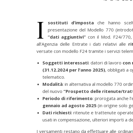
I
sostituti d’imposta
che hanno scelt
presentazione del Modello 770 (introdott
“dati aggiuntivi”
con il Mod. F24/770,
all’Agenzia delle Entrate i dati relativi alle
r
versate con modello F24 tramite i servizi telema
Soggetti interessati
: datori di lavoro
con 
(31.12.2024 per l'anno 2025)
, obbligati a
telematico.
Modalità
: in alternativa al modello 770 ord
del nuovo
“Prospetto delle ritenute/tra
Periodo di riferimento
: prorogata anche l’
gennaio ad agosto 2025
(in origine solo g
Dati richiesti
: ritenute e trattenute operate
usati in compensazione, ulteriori importi a d
I versamenti restano da effettuare alle ordina