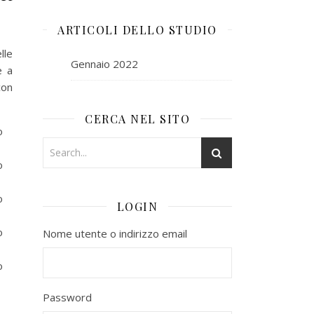
ARTICOLI DELLO STUDIO
lle
Gennaio 2022
e a
con
CERCA NEL SITO
o
o
o
LOGIN
o
Nome utente o indirizzo email
o
Password