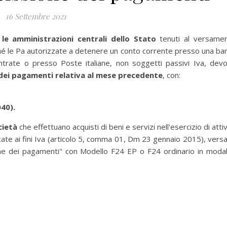
16 Settembre 2021
 le amministrazioni centrali dello Stato
tenuti al versame
nché le Pa autorizzate a detenere un conto corrente presso una ba
ntrate o presso Poste italiane, non soggetti passivi Iva, dev
e dei pagamenti relativa al mese precedente
, con:
040).
cietà
che effettuano acquisti di beni e servizi nell'esercizio di attiv
ficate ai fini Iva (articolo 5, comma 01, Dm 23 gennaio 2015), vers
ione dei pagamenti" con Modello F24 EP o F24 ordinario in modal