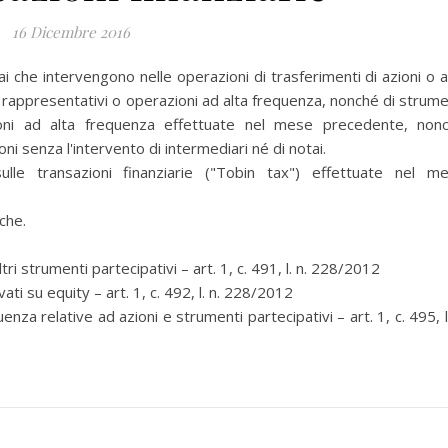
16 Dicembre 2016
i che intervengono nelle operazioni di trasferimenti di azioni o al
oli rappresentativi o operazioni ad alta frequenza, nonché di strume
azioni ad alta frequenza effettuate nel mese precedente, non
ni senza l'intervento di intermediari né di notai.
e transazioni finanziarie ("Tobin tax") effettuate nel m
che.
tri strumenti partecipativi – art. 1, c. 491, l. n. 228/2012
ati su equity – art. 1, c. 492, l. n. 228/2012
za relative ad azioni e strumenti partecipativi – art. 1, c. 495, l.