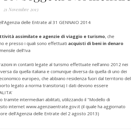
21 Novembre 2013
ll’Agenzia delle Entrate
al 31 GENNAIO 2014
tività assimilate e agenzie di viaggio e turismo
, che
smo e presso i quali sono effettuati
acquisti di beni in denaro
mensile dell’Iva
razioni in contanti legate al turismo effettuate nell’anno 2012 nei
diversa da quella italiana e comunque diversa da quella di uno dei
economico europeo, che abbiano residenza fuori dal territorio del
porto legato a norma transitoria) I dati devono essere
DALITA’
tramite intermediari abilitati, utilizzando il "Modello di
 sito internet www.agenziaentrate.gov.it (il quale ha aggiornato
re dell’Agenzia delle Entrate del 2 agosto 2013)