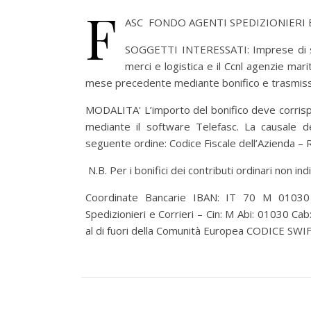
F
ASC FONDO AGENTI SPEDIZIONIERI E C
SOGGETTI INTERESSATI: Imprese di spe
merci e logistica e il Ccnl agenzie m
mese precedente mediante bonifico e trasmissi
MODALITA' L’importo del bonifico deve corrispo
mediante il software Telefasc. La causale de
seguente ordine: Codice Fiscale dell’Azienda –
N.B. Per i bonifici dei contributi ordinari non in
Coordinate Bancarie IBAN: IT 70 M 01030
Spedizionieri e Corrieri – Cin: M Abi: 01030 Cab
al di fuori della Comunità Europea CODICE SW