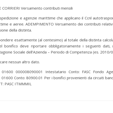
ORRIERI Versamento contributi mensili
dizione e agenzie marittime che applicano il Ccnl autotraspo
arittime e aeree. ADEMPIMENTO Versamento dei contributi relativi
one della distinta.
ndere esattamente (al centesimo) al totale della distinta calcol
l bonifico deve riportare obbligatoriamente i seguenti dati, 
 Ragione Sociale dell’Azienda – Periodo di Competenza (es. 2010/
dicare nessun altro dato.
 01600 000008090001 Intestatario Conto: FASC Fondo Age
: 01600 Conto: 80900.01 Per i bonifici provenienti da circuiti banc
IFT: PASC ITMMMIL