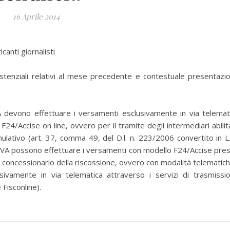
16 Aprile 2014
icanti giornalisti
istenziali relativi al mese precedente e contestuale presentazi
VA devono effettuare i versamenti esclusivamente in via telemat
F24/Accise on line, ovvero per il tramite degli intermediari abilita
ulativo (art. 37, comma 49, del D.l. n. 223/2006 convertito in L.
ta IVA possono effettuare i versamenti con modello F24/Accise pre
 del concessionario della riscossione, ovvero con modalità telematich
vamente in via telematica attraverso i servizi di trasmissi
 Fisconline).