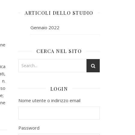
ARTICOLI DELLO STUDIO
Gennaio 2022
one
CERCA NEL SITO
ica
ti,
 n.
sso
LOGIN
e;
Nome utente o indirizzo email
one
Password