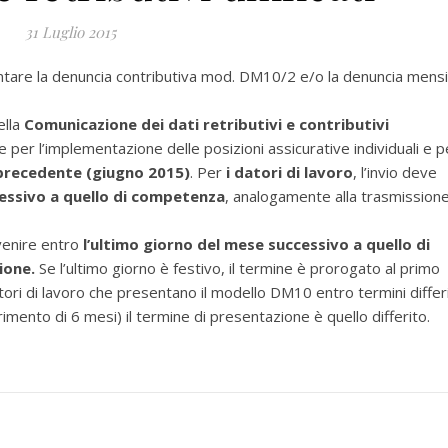
31 Luglio 2015
entare la denuncia contributiva mod. DM10/2 e/o la denuncia mensi
ella
Comunicazione dei dati retributivi e contributivi
e per l’implementazione delle posizioni assicurative individuali e p
recedente (giugno 2015)
. Per
i datori di lavoro
, l’invio deve
cessivo a quello di competenza
, analogamente alla trasmission
vvenire entro
l’ultimo giorno del mese successivo a quello di
ione.
Se l’ultimo giorno è festivo, il termine è prorogato al primo
ori di lavoro che presentano il modello DM10 entro termini differi
ferimento di 6 mesi) il termine di presentazione è quello differito.