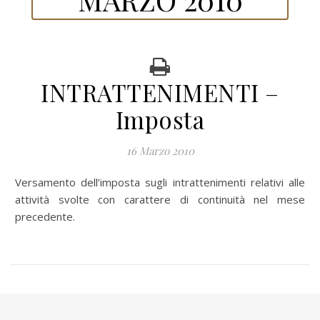
INTRATTENIMENTI –
Imposta
16 Marzo 2010
Versamento dell’imposta sugli intrattenimenti relativi alle
attività svolte con carattere di continuità nel mese
precedente.