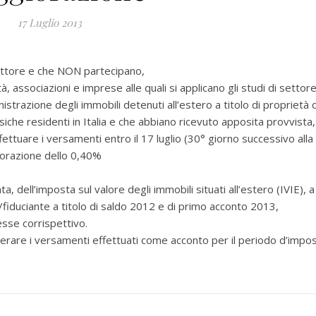
17 Luglio 2013
settore e che NON partecipano,
, associazioni e imprese alle quali si applicano gli studi di settore
nistrazione degli immobili detenuti all’estero a titolo di proprietà 
siche residenti in Italia e che abbiano ricevuto apposita provvista,
ffettuare i versamenti entro il 17 luglio (30° giorno successivo alla
iorazione dello 0,40%
 dell’imposta sul valore degli immobili situati all’estero (IVIE), a
/fiduciante a titolo di saldo 2012 e di primo acconto 2013,
esse corrispettivo.
derare i versamenti effettuati come acconto per il periodo d’impo