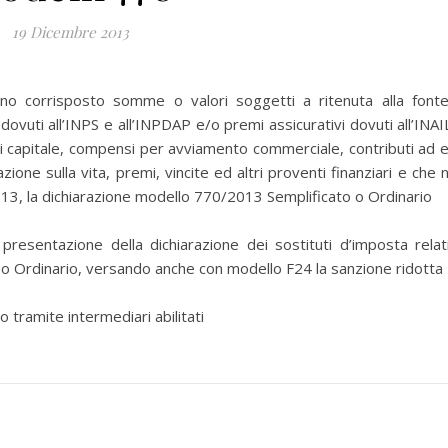
19 Dicembre 2013
nno corrisposto somme o valori soggetti a ritenuta alla font
 dovuti all’INPS e all’INPDAP e/o premi assicurativi dovuti all’INAI
 di capitale, compensi per avviamento commerciale, contributi ad e
razione sulla vita, premi, vincite ed altri proventi finanziari e che 
013, la dichiarazione modello 770/2013 Semplificato o Ordinario
presentazione della dichiarazione dei sostituti d’imposta relat
o Ordinario, versando anche con modello F24 la sanzione ridotta
 tramite intermediari abilitati