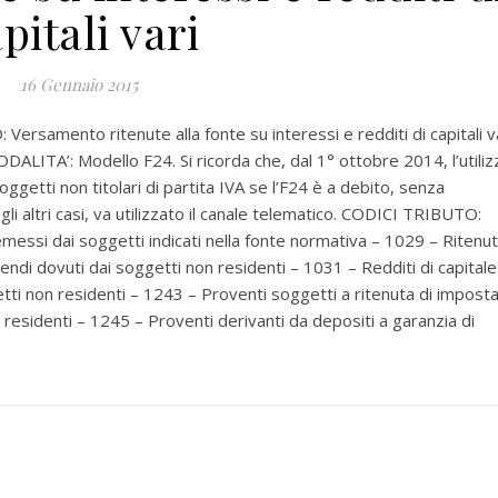
pitali vari
16 Gennaio 2015
samento ritenute alla fonte su interessi e redditi di capitali v
ALITA’: Modello F24. Si ricorda che, dal 1° ottobre 2014, l’utiliz
ggetti non titolari di partita IVA se l’F24 è a debito, senza
li altri casi, va utilizzato il canale telematico. CODICI TRIBUTO:
 emessi dai soggetti indicati nella fonte normativa – 1029 – Ritenu
idendi dovuti dai soggetti non residenti – 1031 – Redditi di capitale
etti non residenti – 1243 – Proventi soggetti a ritenuta di impost
 residenti – 1245 – Proventi derivanti da depositi a garanzia di