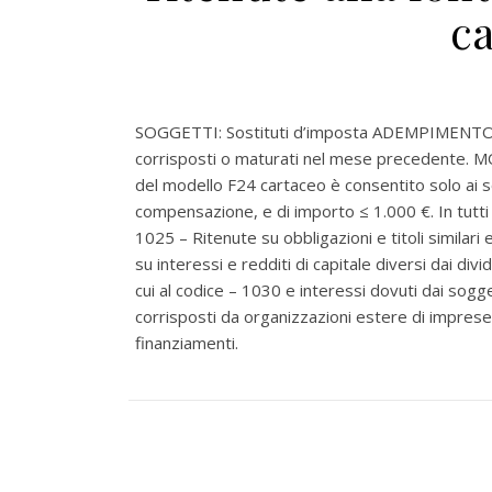
ca
SOGGETTI: Sostituti d’imposta ADEMPIMENTO: Ver
corrisposti o maturati nel mese precedente. MOD
del modello F24 cartaceo è consentito solo ai so
compensazione, e di importo ≤ 1.000 €. In tutti g
1025 – Ritenute su obbligazioni e titoli similari
su interessi e redditi di capitale diversi dai div
cui al codice – 1030 e interessi dovuti dai sogg
corrisposti da organizzazioni estere di imprese
finanziamenti.