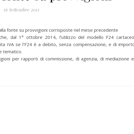
16 Settembre 2015
a fonte su provvigioni corrisposte nel mese precedente
che, dal 1° ottobre 2014, l’utilizzo del modello F24 cartace
rtita IVA se l’F24 è a debito, senza compensazione, e di import
ale tematico.
oni per rapporti di commissione, di agenzia, di mediazione e