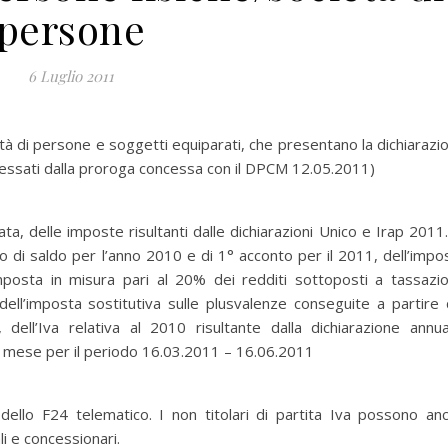
persone
6 Luglio 2011
età di persone e soggetti equiparati, che presentano la dichiarazi
eressati dalla proroga concessa con il DPCM 12.05.2011)
a, delle imposte risultanti dalle dichiarazioni Unico e Irap 2011.
itolo di saldo per l’anno 2010 e di 1° acconto per il 2011, dell’impo
’imposta in misura pari al 20% dei redditi sottoposti a tassazi
ell’imposta sostitutiva sulle plusvalenze conseguite a partire 
dell’Iva relativa al 2010 risultante dalla dichiarazione annua
 mese per il periodo 16.03.2011 – 16.06.2011
dello F24 telematico. I non titolari di partita Iva possono an
i e concessionari.